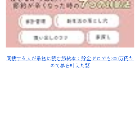
同棲する人が最初に読む節約本：貯金ゼロでも300万円た
めて夢を叶えた話