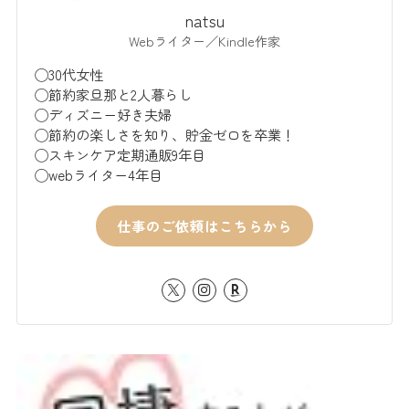
natsu
Webライター／Kindle作家
◯30代女性
◯節約家旦那と2人暮らし
◯ディズニー好き夫婦
◯節約の楽しさを知り、貯金ゼロを卒業！
◯スキンケア定期通販9年目
◯webライター4年目
仕事のご依頼はこちらから