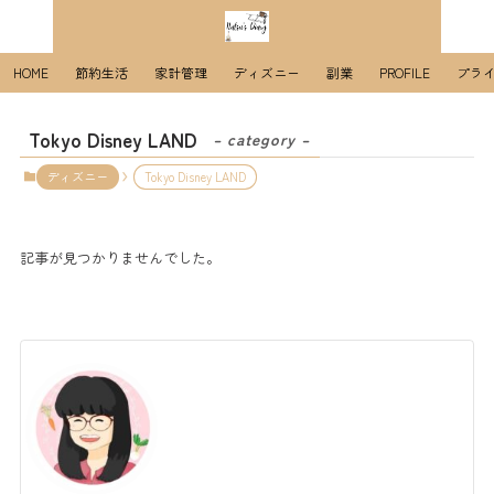
HOME
節約生活
家計管理
ディズニー
副業
PROFILE
プラ
Tokyo Disney LAND
– category –
ディズニー
Tokyo Disney LAND
記事が見つかりませんでした。