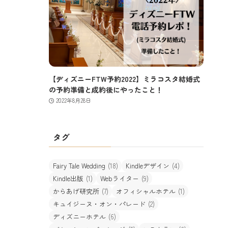
【ディズニーFTW予約2022】ミラコスタ結婚式
の予約準備と成約後にやったこと！
2022年8月28日
タグ
Fairy Tale Wedding
(18)
Kindleデザイン
(4)
Kindle出版
(1)
Webライター
(9)
からあげ研究所
(7)
オフィシャルホテル
(1)
キュイジーヌ・オン・パレード
(2)
ディズニーホテル
(6)