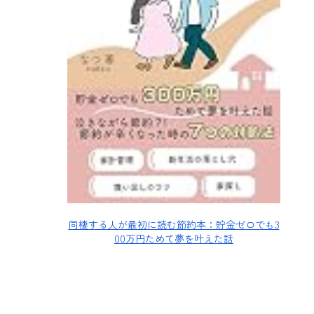
同棲する人が最初に読む節約本：貯金ゼロでも3
00万円ためて夢を叶えた話