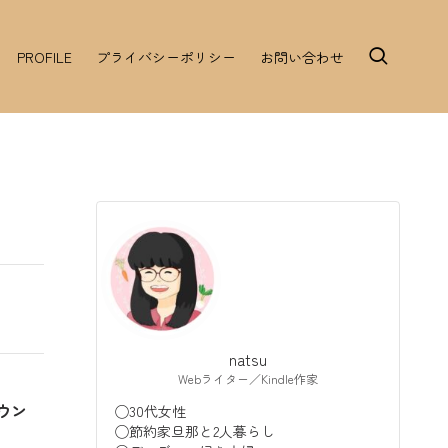
PROFILE
プライバシーポリシー
お問い合わせ
natsu
Webライター／Kindle作家
ウン
◯30代女性
◯節約家旦那と2人暮らし