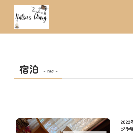
宿泊
– tag –
20
ジや