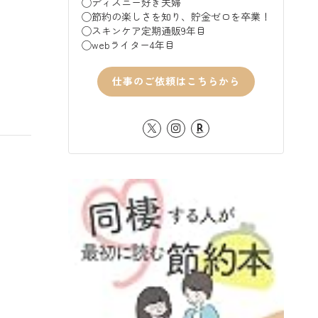
◯ディズニー好き夫婦
◯節約の楽しさを知り、貯金ゼロを卒業！
◯スキンケア定期通販9年目
◯webライター4年目
仕事のご依頼はこちらから