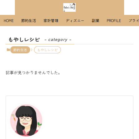
HOME
節約生活
家計管理
ディズニー
副業
PROFILE
プラ
もやしレシピ
– category –
節約生活
もやしレシピ
記事が見つかりませんでした。