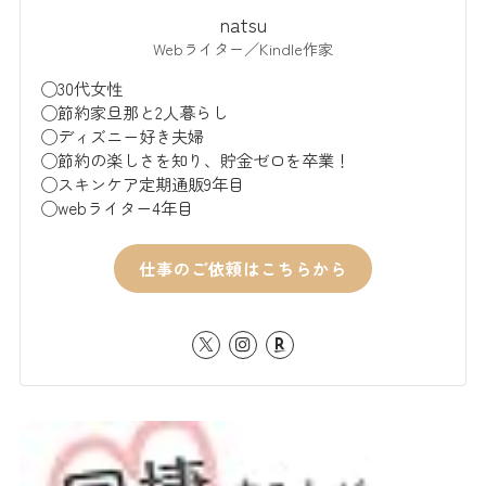
natsu
Webライター／Kindle作家
◯30代女性
◯節約家旦那と2人暮らし
◯ディズニー好き夫婦
◯節約の楽しさを知り、貯金ゼロを卒業！
◯スキンケア定期通販9年目
◯webライター4年目
仕事のご依頼はこちらから