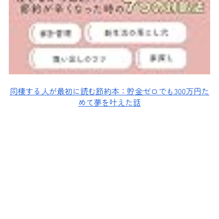
同棲する人が最初に読む節約本：貯金ゼロでも300万円た
めて夢を叶えた話