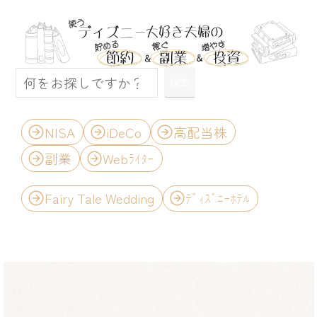
検索
検索
＼ キーワードから探す ／
NISA
iDeCo
高配当株
副業
Webﾗｲﾀｰ
Fairy Tale Wedding
ﾃﾞｨｽﾞﾆｰﾎﾃﾙ