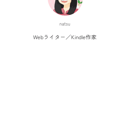
natsu
Webライター／Kindle作家
X
Instagram
プライバシ
お問い合
HOME
節約生活
家計管理
ディズニー
副業
PROFILE
ーポリシー
せ
30代女性
節約家旦那と2人暮らし
ディズニー好き夫婦
節約の楽しさを知り
貯金ゼロを卒業！
スキンケア定期通販9年目
Webライター4年目