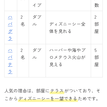
イプ
数
ハ
2
ダブ
2
バ
名
ル
ディズニーシー全
部
グ
体を見れる
屋
ラ
ハ
2
ダブ
ハーバーや海やプ
5
バ
名
ル
ロメテウス火山が
部
テ
見える
屋
ラ
人気の理由は、部屋に
テラス
がついており、そ
こから
ディズニーシーを一望できる
ためです。