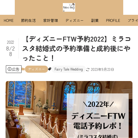
HOME
節約生活
家計管理
ディズニー
副業
PROFILE
プラ
【ディズニーFTW予約2022】ミラコ
2022
スタ結婚式の予約準備と成約後にや
8/2
8
ったこと！
広告
ディズニー
Fairy Tale Wedding
2023年9月23日