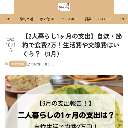
HOME
節約生活
家計管理
ディズニー
副業
PROFILE
プラ
【2人暮らし1ヶ月の支出】自炊・節
2022
約で食費2万！生活費や交際費はい
10/1
5
くら？（9月）
家計管理
2022年10月15日