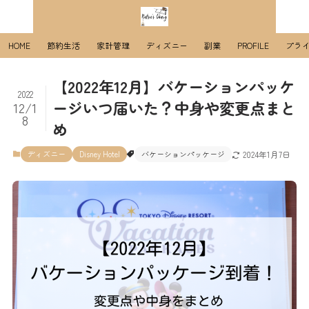
HOME
節約生活
家計管理
ディズニー
副業
PROFILE
プラ
【2022年12月】バケーションパッケ
2022
ージいつ届いた？中身や変更点まと
12/1
8
め
ディズニー
Disney Hotel
バケーションパッケージ
2024年1月7日