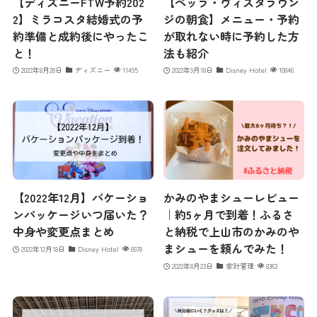
【ディズニーFTW予約202
【ベッラ・ヴィスタラウン
2】ミラコスタ結婚式の予
ジの朝食】メニュー・予約
約準備と成約後にやったこ
が取れない時に予約した方
と！
法も紹介
2022年8月28日
ディズニー
11495
2022年9月18日
Disney Hotel
10846
【2022年12月】バケーショ
かみのやまシューレビュー
ンパッケージいつ届いた？
｜約5ヶ月で到着！ふるさ
中身や変更点まとめ
と納税で上山市のかみのや
まシューを頼んでみた！
2022年12月18日
Disney Hotel
8978
2022年8月23日
家計管理
8363