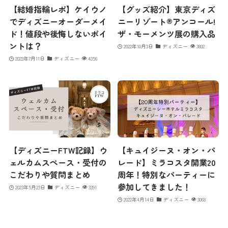
【結婚指輪レポ】ケイウノ
【グッズ紹介】東京ディズ
でディズニーオーダーメイ
ニーリゾート®アンコール!
ド！値段や後悔しないポイ
ザ・モーメンツ展の購入品
ントは？
2022年10月3日
ディズニー
3802
2022年7月11日
ディズニー
4356
【ディズニーFTW記録】ウ
【キュイジーヌ・オン・パ
ェルカムスペース・受付の
レード】ミラコスタ開業20
こだわりや質問まとめ
周年！特別なパーティーに
参加してきました！
2023年5月23日
ディズニー
3391
2022年4月14日
ディズニー
3068