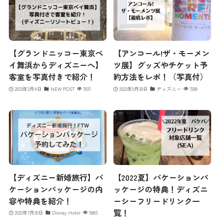
【グランドニッコー東京ベ
【アンコール!ザ・モーメン
イ舞浜からディズニーへ】
ツ展】グッズやチケット予
客室を写真付きで紹介！
約方法をレポ！（写真付）
2023年3月4日
NEW POST
7837
2022年9月30日
ディズニー
7288
【ディズニー新婚旅行】バ
【2022夏】バケーションパ
ケーションパッケージの内
ッケージの特典！ディズニ
容や特典を紹介！
ーシーフリードリンク一
覧！
2022年7月30日
Disney Hotel
5885