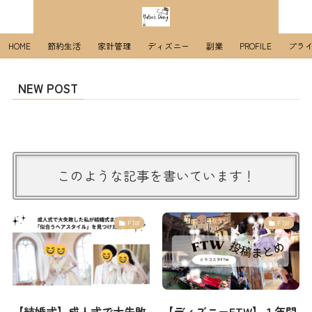
HOME
節約生活
家計管理
ディズニー
副業
PROFILE
プラ
NEW POST
このような記事を書いています！
FTW
FTW
【結婚式】成人式で大失敗
【ディズニーFTW】１年間