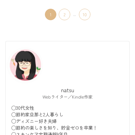
1
2
...
10
natsu
Webライター／Kindle作家
◯30代女性
◯節約家旦那と2人暮らし
◯ディズニー好き夫婦
◯節約の楽しさを知り、貯金ゼロを卒業！
◯スキンケア定期通販9年目