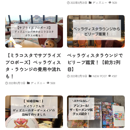
2022年8月20日
ディズニー
5639
【ミラコスタでサプライズ
ベッラヴィスタラウンジで
プロポーズ】ベッラヴィス
ビリーブ鑑賞！【前方2列
タ・ラウンジの費用や流れ
目】
も！
2023年2月18日
NEW POST
4587
2022年6月13日
ディズニー
5608