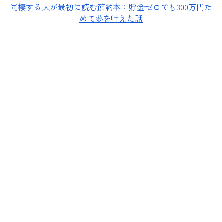
同棲する人が最初に読む節約本：貯金ゼロでも300万円た
めて夢を叶えた話