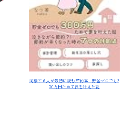
同棲する人が最初に読む節約本：貯金ゼロでも3
00万円ためて夢を叶えた話