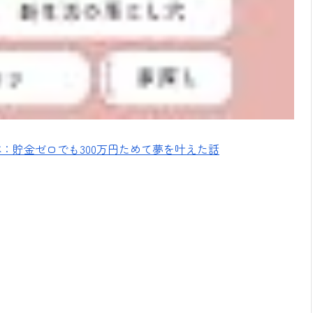
：貯金ゼロでも300万円ためて夢を叶えた話