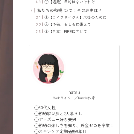
⑧【退蔵】目的はないけれど…
私たちの動機は3つ！その理由は？
①【ライフサイクル】老後のために
②【予備】もしもに備えて
③【自立】FIREに向けて
natsu
Webライター／Kindle作家
◯30代女性
◯節約家旦那と2人暮らし
◯ディズニー好き夫婦
◯節約の楽しさを知り、貯金ゼロを卒業！
◯スキンケア定期通販9年目