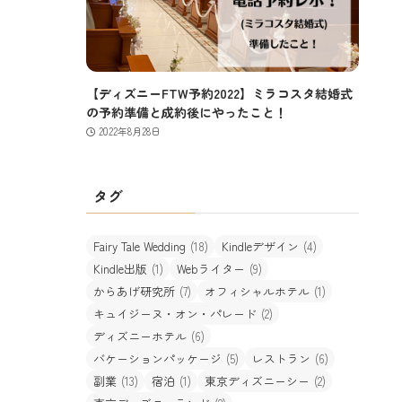
【ディズニーFTW予約2022】ミラコスタ結婚式
の予約準備と成約後にやったこと！
2022年8月28日
タグ
Fairy Tale Wedding
(18)
Kindleデザイン
(4)
Kindle出版
(1)
Webライター
(9)
からあげ研究所
(7)
オフィシャルホテル
(1)
キュイジーヌ・オン・パレード
(2)
ディズニーホテル
(6)
バケーションパッケージ
(5)
レストラン
(6)
副業
(13)
宿泊
(1)
東京ディズニーシー
(2)