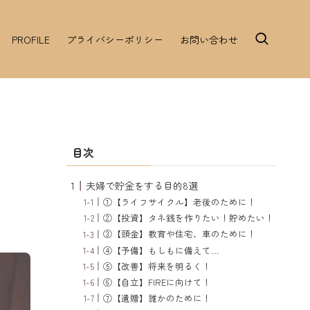
PROFILE
プライバシーポリシー
お問い合わせ
目次
夫婦で貯金をする目的8選
①【ライフサイクル】老後のために！
②【投資】タネ銭を作りたい！貯めたい！
③【頭金】教育や住宅、車のために！
④【予備】もしもに備えて…
⑤【改善】将来を明るく！
⑥【自立】FIREに向けて！
⑦【遺贈】誰かのために！