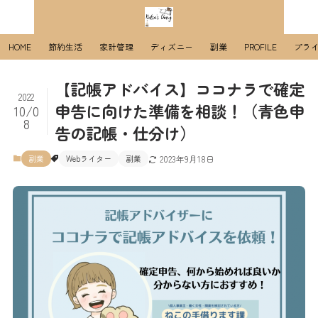
HOME
節約生活
家計管理
ディズニー
副業
PROFILE
プラ
【記帳アドバイス】ココナラで確定
2022
申告に向けた準備を相談！（青色申
10/0
8
告の記帳・仕分け）
副業
Webライター
副業
2023年9月18日