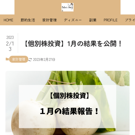
HOME
節約生活
家計管理
ディズニー
副業
PROFILE
プラ
2023
【個別株投資】1月の結果を公開！
2/1
3
家計管理
2023年2月27日