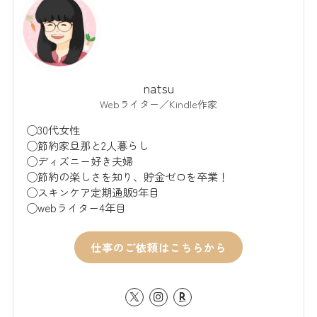
natsu
Webライター／Kindle作家
◯30代女性
◯節約家旦那と2人暮らし
◯ディズニー好き夫婦
◯節約の楽しさを知り、貯金ゼロを卒業！
◯スキンケア定期通販9年目
◯webライター4年目
仕事のご依頼はこちらから