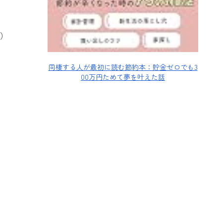
）
同棲する人が最初に読む節約本：貯金ゼロでも3
00万円ためて夢を叶えた話