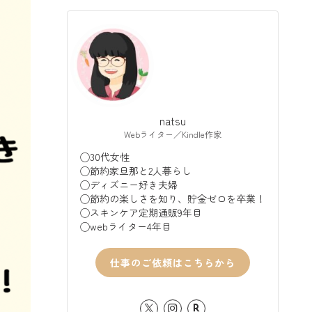
natsu
Webライター／Kindle作家
◯30代女性
◯節約家旦那と2人暮らし
◯ディズニー好き夫婦
◯節約の楽しさを知り、貯金ゼロを卒業！
◯スキンケア定期通販9年目
◯webライター4年目
仕事のご依頼はこちらから