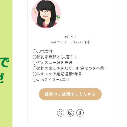
natsu
Webライター／Kindle作家
◯30代女性
◯節約家旦那と2人暮らし
◯ディズニー好き夫婦
◯節約の楽しさを知り、貯金ゼロを卒業！
◯スキンケア定期通販9年目
◯webライター4年目
仕事のご依頼はこちらから