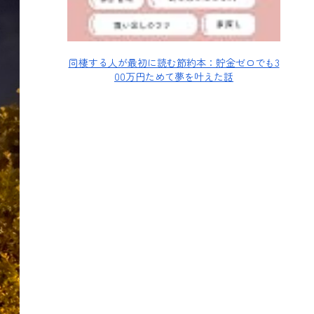
同棲する人が最初に読む節約本：貯金ゼロでも3
00万円ためて夢を叶えた話