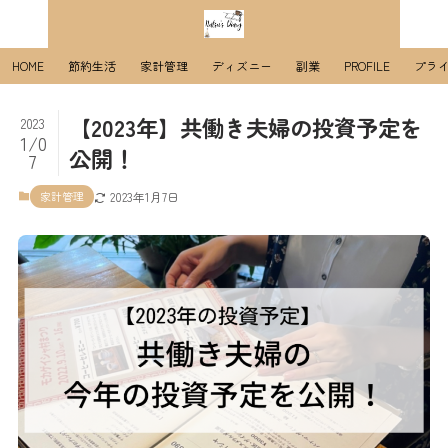
HOME
節約生活
家計管理
ディズニー
副業
PROFILE
プラ
【2023年】共働き夫婦の投資予定を
2023
1/0
公開！
7
家計管理
2023年1月7日