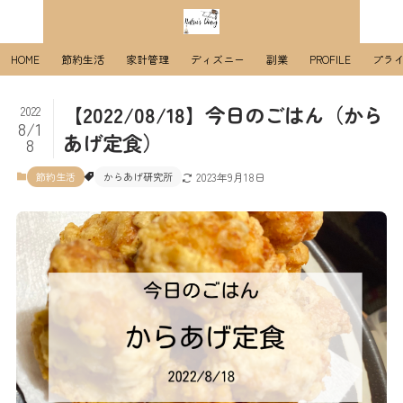
HOME
節約生活
家計管理
ディズニー
副業
PROFILE
プラ
【2022/08/18】今日のごはん（から
2022
8/1
あげ定食）
8
節約生活
からあげ研究所
2023年9月18日