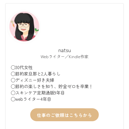
natsu
Webライター／Kindle作家
◯30代女性
◯節約家旦那と2人暮らし
◯ディズニー好き夫婦
◯節約の楽しさを知り、貯金ゼロを卒業！
◯スキンケア定期通販9年目
◯webライター4年目
仕事のご依頼はこちらから