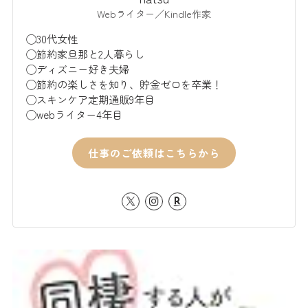
Webライター／Kindle作家
◯30代女性
◯節約家旦那と2人暮らし
◯ディズニー好き夫婦
◯節約の楽しさを知り、貯金ゼロを卒業！
◯スキンケア定期通販9年目
◯webライター4年目
仕事のご依頼はこちらから