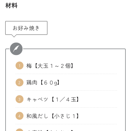
材料
お好み焼き
梅【大玉１～２個】
鶏肉【６０g】
キャベツ【１／４玉】
和風だし【小さじ１】