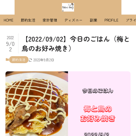
HOME
節約生活
家計管理
ディズニー
副業
PROFILE
プラ
【2022/09/02】今日のごはん（梅と
2022
9/0
鳥のお好み焼き）
2
節約生活
2022年9月2日