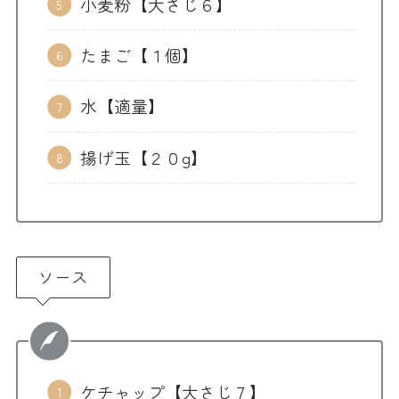
小麦粉【大さじ６】
たまご【１個】
水【適量】
揚げ玉【２０g】
ソース
ケチャップ【大さじ７】