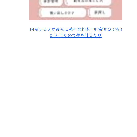
同棲する人が最初に読む節約本：貯金ゼロでも3
00万円ためて夢を叶えた話