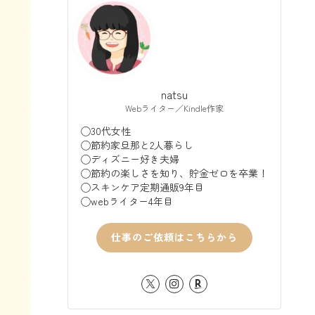
natsu
Webライター／Kindle作家
◯30代女性
◯節約家旦那と2人暮らし
◯ディズニー好き夫婦
◯節約の楽しさを知り、貯金ゼロを卒業！
◯スキンケア定期通販9年目
◯webライター4年目
仕事のご依頼はこちらから