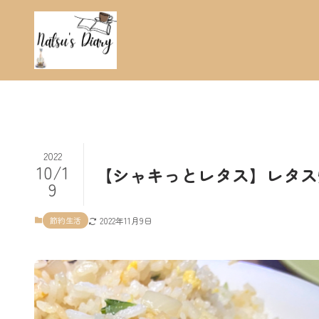
2022
10/1
【シャキっとレタス】レタス炒飯 #
9
節約生活
2022年11月9日