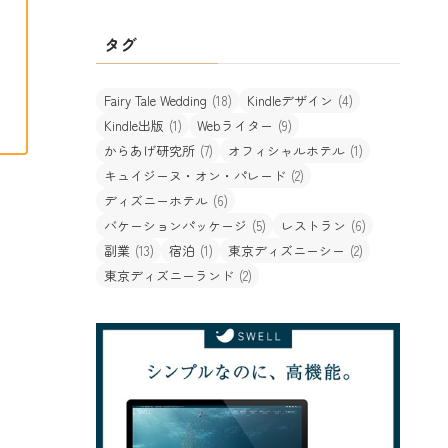
タグ
Fairy Tale Wedding
(18)
Kindleデザイン
(4)
Kindle出版
(1)
Webライター
(9)
からあげ研究所
(7)
オフィシャルホテル
(1)
キュイジーヌ・オン・パレード
(2)
ディズニーホテル
(6)
バケーションパッケージ
(5)
レストラン
(6)
副業
(13)
宿泊
(1)
東京ディズニーシー
(2)
東京ディズニーランド
(2)