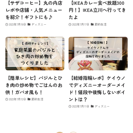
【サザコーヒー】丸の内店
【IKEAカレー食べ放題300
レポや店舗・人気メニュー
円！】IKEA立川へ行ってき
を紹介！ギフトにも♪
たよ
2022年7月18日
ディズニー
2022年7月17日
節約生活
【簡単レシピ】バジルとひ
【結婚指輪レポ】ケイウノ
き肉の炒め物でごはんのお
でディズニーオーダーメイ
供！ガパオ風も！
ド！値段や後悔しないポイ
ントは？
2022年7月12日
節約生活
2022年7月11日
ディズニー