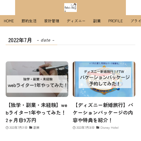
HOME
節約生活
家計管理
ディズニー
副業
PROFILE
プラ
2022年7月
– date –
【独学・副業・未経験】we
【ディズニー新婚旅行】バ
bライター1年やってみた！
ケーションパッケージの内
2ヶ月目9万円
容や特典を紹介！
2022年7月31日
副業
2022年7月30日
Disney Hotel