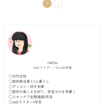
1
2
natsu
Webライター／Kindle作家
◯30代女性
◯節約家旦那と2人暮らし
◯ディズニー好き夫婦
◯節約の楽しさを知り、貯金ゼロを卒業！
◯スキンケア定期通販9年目
◯webライター4年目